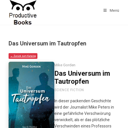
Zum
Inhalt
Menü
springen
Das Universum im Tautropfen
← Zurück zum Katalog
Mike Gorden
Das Universum im
Tautropfen
SCIENCE FICTION
In dieser packenden Geschichte
wird der Journalist Mike Peters in
eine gefährliche Verschwörung
verwickelt, als er das plötzliche
Verschwinden eines Professors